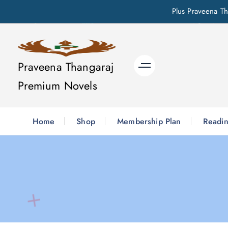
Plus Praveena Th
S
k
i
Praveena Thangaraj
p
Premium Novels
t
o
c
Home
Shop
Membership Plan
Readin
o
n
t
e
n
t