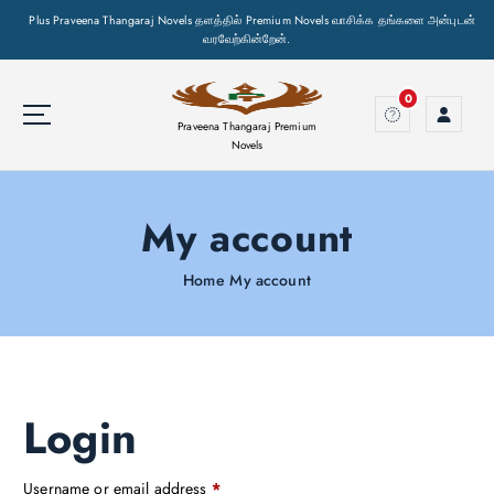
Plus Praveena Thangaraj Novels தளத்தில் Premium Novels வாசிக்க தங்களை அன்புடன்
வரவேற்கின்றேன்.
S
k
0
i
Praveena Thangaraj Premium
p
Novels
t
o
My account
c
o
n
Home
My account
t
e
n
t
Login
R
Username or email address
*