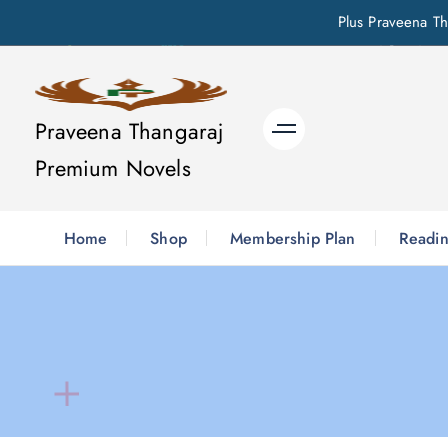
Plus Praveena Th
S
k
i
Praveena Thangaraj
p
Premium Novels
t
o
c
Home
Shop
Membership Plan
Readin
o
n
t
e
n
t