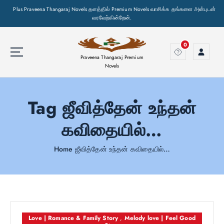
Plus Praveena Thangaraj Novels தளத்தில் Premium Novels வாசிக்க தங்களை அன்புடன்
வரவேற்கின்றேன்.
S
k
0
i
Praveena Thangaraj Premium
p
Novels
t
o
Tag ஜீவித்தேன் உந்தன்
c
o
கவிதையில்…
n
t
e
Home
ஜீவித்தேன் உந்தன் கவிதையில்…
n
t
Love | Romance & Family Story
,
Melody love | Feel Good