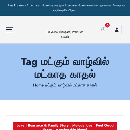
Plus Praveena Thangaraj Novels தளத்தில் Premium Novels வாசிக்க தங்களை அன்புடன்
வரவேற்கின்றேன்.
S
k
0
i
Praveena Thangaraj Premium
Novels
p
t
o
Tag மட்கும் வாழ்வில்
c
o
மட்காத காதல்
n
t
Home
மட்கும் வாழ்வில் மட்காத காதல்
e
n
t
Love | Romance & Family Story
,
Melody love | Feel Good
Story
,
Membership Novel