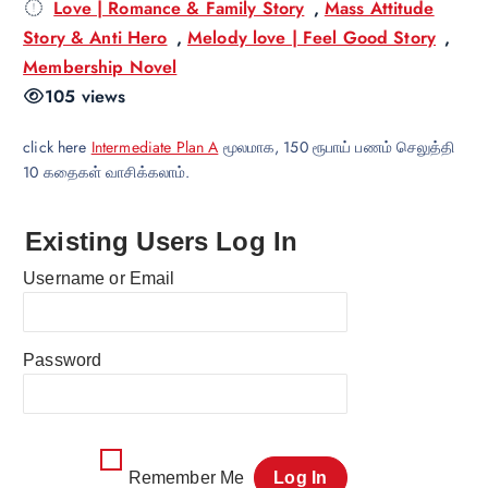
Love | Romance & Family Story
,
Mass Attitude
Story & Anti Hero
,
Melody love | Feel Good Story
,
Membership Novel
105 views
click here
Intermediate Plan A
மூலமாக, 150 ரூபாய் பணம் செலுத்தி
10 கதைகள் வாசிக்கலாம்.
Existing Users Log In
Username or Email
Password
Remember Me