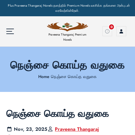
Plus Praveena Thangaraj Novels தளத்தில் Premium Novels வாசிக்க தங்களை அன்புடன்
வரவேற்கின்றேன்.
S
k
0
i
Praveena Thangaraj Premium
p
Novels
t
o
நெஞ்சை கொய்த வதுகை
c
o
n
Home
நெஞ்சை கொய்த வதுகை
t
e
n
t
நெஞ்சை கொய்த வதுகை
Nov, 23, 2025
Praveena Thangaraj