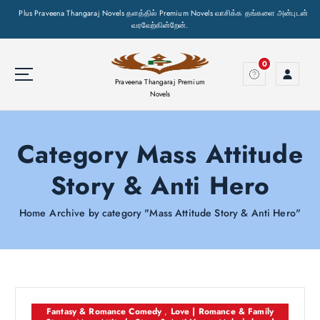
Plus Praveena Thangaraj Novels தளத்தில் Premium Novels வாசிக்க தங்களை அன்புடன்
வரவேற்கின்றேன்.
S
k
0
i
Praveena Thangaraj Premium
p
Novels
t
o
Category Mass Attitude
c
o
Story & Anti Hero
n
t
e
Home
Archive by category "Mass Attitude Story & Anti Hero"
n
t
Fantasy & Romance Comedy
,
Love | Romance & Family