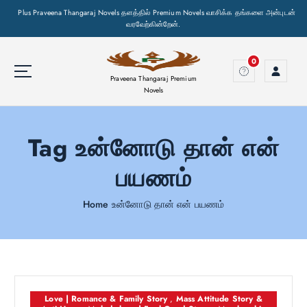
Plus Praveena Thangaraj Novels தளத்தில் Premium Novels வாசிக்க தங்களை அன்புடன்
வரவேற்கின்றேன்.
S
k
0
i
Praveena Thangaraj Premium
p
Novels
t
o
Tag உன்னோடு தான் என்
c
o
பயணம்
n
t
e
Home
உன்னோடு தான் என் பயணம்
n
t
Love | Romance & Family Story
,
Mass Attitude Story &