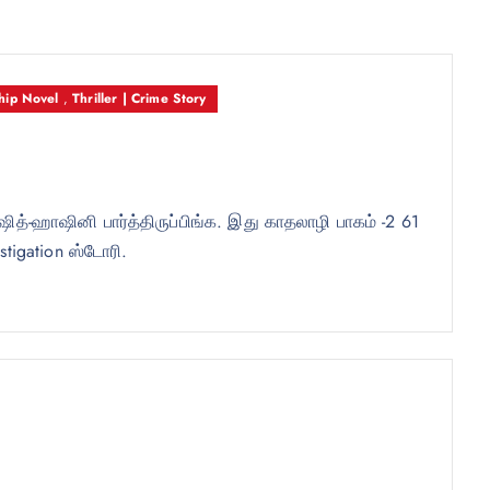
ip Novel
,
Thriller | Crime Story
ித்-ஹாஷினி பார்த்திருப்பிங்க. இது காதலாழி பாகம் -2 61
stigation ஸ்டோரி.