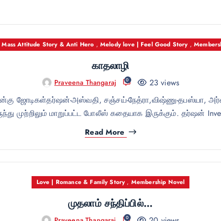
,
Mass Attitude Story & Anti Hero
,
Melody love | Feel Good Story
,
Membersh
காதலாழி
0
23 views
Praveena Thangaraj
ான்கு ஜோடிகள்தர்ஷன்-அஸ்வதி, சஞ்சய்-நேத்ரா,விஷ்ணு-தபஸ்யா, அர்ஷ
ந்து முற்றிலும் மாறுப்பட்ட போலீஸ் கதையாக இருக்கும். தர்ஷன் Inve
Read More
Love | Romance & Family Story
,
Membership Novel
முதலாம் சந்திப்பில்…
0
20 views
Praveena Thangaraj