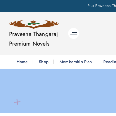
Plus Praveena Th
S
k
i
Praveena Thangaraj
p
Premium Novels
t
o
c
Home
Shop
Membership Plan
Readin
o
n
t
e
n
t