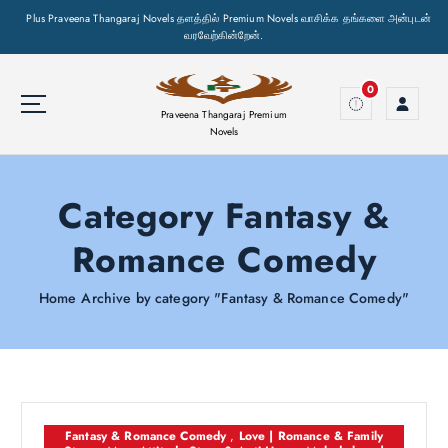
Plus Praveena Thangaraj Novels தளத்தில் Premium Novels வாசிக்க தங்களை அன்புடன்
வரவேற்கின்றேன்.
S
k
0
i
Praveena Thangaraj Premium
p
Novels
t
o
Category Fantasy &
c
o
Romance Comedy
n
t
e
Home
Archive by category "Fantasy & Romance Comedy"
n
t
Fantasy & Romance Comedy
,
Love | Romance & Family