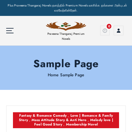
Plus Praveena Thangaraj Novels தளத்தில் Premium Novels வாசிக்க தங்களை அன்புடன்
வரவேற்கின்றேன்.
S
k
0
i
Praveena Thangaraj Premium
p
Novels
t
o
Sample Page
c
o
n
Home
Sample Page
t
e
n
t
Fantasy & Romance Comedy
,
Love | Romance & Family
Story
,
Mass Attitude Story & Anti Hero
,
Melody love |
Feel Good Story
,
Membership Novel