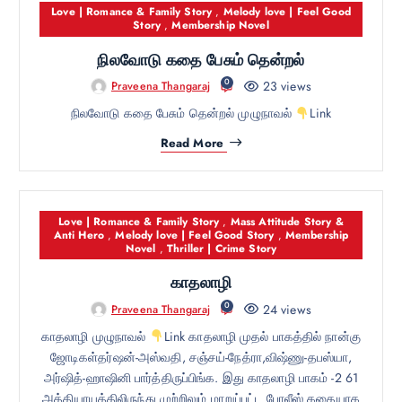
Love | Romance & Family Story
,
Melody love | Feel Good
Story
,
Membership Novel
நிலவோடு கதை பேசும் தென்றல்
0
23 views
Praveena Thangaraj
நிலவோடு கதை பேசும் தென்றல் முழுநாவல்
Link
Read More
Love | Romance & Family Story
,
Mass Attitude Story &
Anti Hero
,
Melody love | Feel Good Story
,
Membership
Novel
,
Thriller | Crime Story
காதலாழி
0
24 views
Praveena Thangaraj
காதலாழி முழுநாவல்
Link காதலாழி முதல் பாகத்தில் நான்கு
ஜோடிகள்தர்ஷன்-அஸ்வதி, சஞ்சய்-நேத்ரா,விஷ்ணு-தபஸ்யா,
அர்ஷித்-ஹாஷினி பார்த்திருப்பிங்க. இது காதலாழி பாகம் -2 61
அத்தியாயத்திலிருந்து முற்றிலும் மாறுப்பட்ட போலீஸ் கதையாக