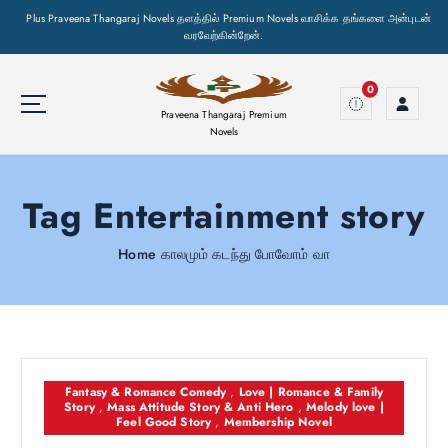
Plus Praveena Thangaraj Novels தளத்தில் Premium Novels வாசிக்க தங்களை அன்புடன்
வரவேற்கின்றேன்.
S
k
0
i
Praveena Thangaraj Premium
p
Novels
t
o
Tag Entertainment story
c
o
n
Home
காலமும் கடந்து போவோம் வா
t
e
n
t
Fantasy & Romance Comedy
,
Love | Romance & Family
Story
,
Mass Attitude Story & Anti Hero
,
Melody love |
Feel Good Story
,
Membership Novel