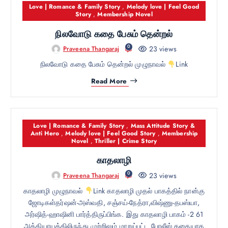
Love | Romance & Family Story
,
Melody love | Feel Good
Story
,
Membership Novel
நிலவோடு கதை பேசும் தென்றல்
0
23 views
Praveena Thangaraj
நிலவோடு கதை பேசும் தென்றல் முழுநாவல்
Link
Read More
Love | Romance & Family Story
,
Mass Attitude Story &
Anti Hero
,
Melody love | Feel Good Story
,
Membership
Novel
,
Thriller | Crime Story
காதலாழி
0
23 views
Praveena Thangaraj
காதலாழி முழுநாவல்
Link காதலாழி முதல் பாகத்தில் நான்கு
ஜோடிகள்தர்ஷன்-அஸ்வதி, சஞ்சய்-நேத்ரா,விஷ்ணு-தபஸ்யா,
அர்ஷித்-ஹாஷினி பார்த்திருப்பிங்க. இது காதலாழி பாகம் -2 61
அத்தியாயத்திலிருந்து முற்றிலும் மாறுப்பட்ட போலீஸ் கதையாக